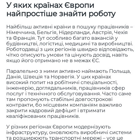
У яких країнах Європи
найпростіше знайти роботу
Найбільш активні країни в пошуку працівників –
Німеччина, Бельгія, Нідерланди, Австрія, Чехія
та Франція. Тут особливо багато вакансій у
будівництві, логістиці, медицині та виробництві.
Роботодавці з цих регіонів швидко відповідають,
чітко описують умови та цінують досвід, навіть
якщо його отримано не в межах ЄС.
Паралельно з ними активно наймають Польща,
Данія, Швеція та Норвегія. У цих країнах
високий попит на робітничі спеціальності,
інженерію, доглядальників, працівників сфер
послуг і технічного обслуговування. Часто саме
там пропонують стабільні довгострокові
контракти, бо місцевим компаніям важливо
закрити кадровий дефіцит і втримати
кваліфікованих працівників.
У різних регіонах Європи модернізують
інфраструктуру, оновлюють виробничі системи
та розширюють транспортні мережі – усе це