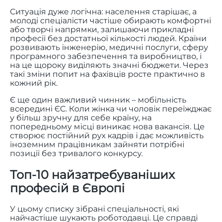
Ситуація дуже логічна: населення старішає, а
молоді спеціалісти частіше обирають комфортні
або творчі напрямки, залишаючи прикладні
професії без достатньої кількості людей. Країни
розвивають інженерію, медичні послуги, сферу
програмного забезпечення та виробництво, і
на це щороку виділяють значні бюджети. Через
такі зміни попит на фахівців росте практично в
кожний рік.
Є ще один важливий чинник – мобільність
всередині ЄС. Коли жінка чи чоловік переїжджає
у більш зручну для себе країну, на
попередньому місці виникає нова вакансія. Це
створює постійний рух кадрів і дає можливість
іноземним працівникам зайняти потрібні
позиції без тривалого конкурсу.
Топ-10 найзатребуваніших
професій в Європі
У цьому списку зібрані спеціальності, які
найчастіше шукають роботодавці. Це справді