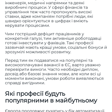
інженерія, медичні напрямки та деякі
виробничі процеси. У сфері фінансів та
управління теж часто пропонують високі
ставки, адже компаніям потрібні люди, які
швидко орієнтуються в цифрах і вміють
керувати процесами.
Чим гостріший дефіцит працівників у
конкретній галузі, тим активніше роботодавці
готові інвестувати у фахівців. Такі професії
зазвичай мають кращі умови, соціальні бонуси й
зрозумілі можливості розвитку.
Перед тим як подаватися на популярні та
високооплачувані вакансії в ЄС, варто уважно
перевірити вимоги. Часто необхідні диплом,
досвід або базові знання мови, але коли всі ці
моменти виконані, умови роботи виявляються
справді вигідними.
Які професії будуть
популярними в майбутньому
Європа продовжує рухатись у бік автоматизації,