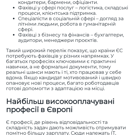
кондитери, бармени, офіціанти.
Фахівці у сфері послуг – логістика, складські
процеси, клієнтська підтримка.
Спеціалісти в соціальній сфері – догляд за
літніми людьми, робота в гуманітарній
сфері.
Фахівці з бізнесу та фінансів – бухгалтери,
аудитори, менеджери проєктів.
Такий широкий перелік показує, що країни ЄС
потребують фахівців у різних напрямках. У
багатьох професіях ключовими є практичні
навички, а не формальні документи, тому
реальні шанси мають і ті, хто працював у себе
вдома. Якщо кандидат мотивований і швидко
опановує нові процеси, багато роботодавців
готові допомогти з адаптацією на місці.
Найбільш високооплачувані
професії в Європі
Є професії, де рівень відповідальності та
складність задач дають можливість отримувати
помітно більшу зарплату. Сюди належать ІТ,