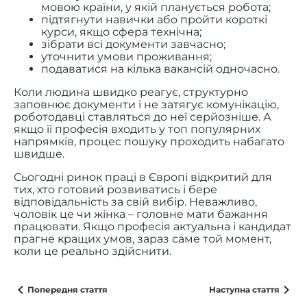
мовою країни, у якій планується робота;
підтягнути навички або пройти короткі
курси, якщо сфера технічна;
зібрати всі документи завчасно;
уточнити умови проживання;
подаватися на кілька вакансій одночасно.
Коли людина швидко реагує, структурно
заповнює документи і не затягує комунікацію,
роботодавці ставляться до неї серйозніше. А
якщо її професія входить у топ популярних
напрямків, процес пошуку проходить набагато
швидше.
Сьогодні ринок праці в Європі відкритий для
тих, хто готовий розвиватись і бере
відповідальність за свій вибір. Неважливо,
чоловік це чи жінка – головне мати бажання
працювати. Якщо професія актуальна і кандидат
прагне кращих умов, зараз саме той момент,
коли це реально здійснити.
Попередня стаття
Наступна стаття