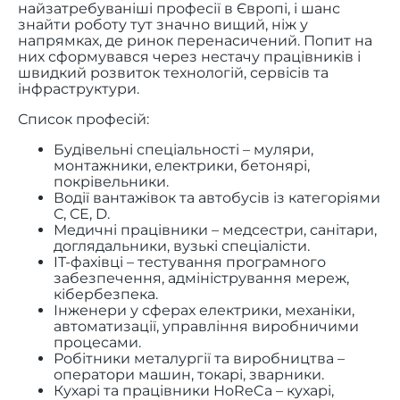
найзатребуваніші професії в Європі, і шанс
знайти роботу тут значно вищий, ніж у
напрямках, де ринок перенасичений. Попит на
них сформувався через нестачу працівників і
швидкий розвиток технологій, сервісів та
інфраструктури.
Список професій:
Будівельні спеціальності – муляри,
монтажники, електрики, бетонярі,
покрівельники.
Водії вантажівок та автобусів із категоріями
С, СЕ, D.
Медичні працівники – медсестри, санітари,
доглядальники, вузькі спеціалісти.
IT-фахівці – тестування програмного
забезпечення, адміністрування мереж,
кібербезпека.
Інженери у сферах електрики, механіки,
автоматизації, управління виробничими
процесами.
Робітники металургії та виробництва –
оператори машин, токарі, зварники.
Кухарі та працівники HoReCa – кухарі,