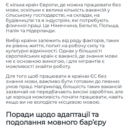
Є кілька країн Європи, де можна працювати без
мови, оскільки є велика кількість вакансій у
сільському господарстві, на складах, на
будівництві та в індустріях, які потребують
фізичної праці. Це Німеччина, Бельгія, Польща,
Італія та Нідерланди.
Вибір країни залежить від ряду факторів, таких
як рівень життя, попит на робочу силу та
культурні відмінності. Однак у більшості
європейських країн є вакансії, де знання мови
не є основною вимогою, і для мігрантів є
можливості знайти роботу.
Для того щоб працювати в країнах ЄС без
знання мови, важливо бути готовим до певних
умов праці. Наприклад, більшість таких вакансій
зазвичай не передбачають високі заробітки, але
це хороша можливість почати працювати, навіть
якщо ви не володієте місцевою мовою.
Поради щодо адаптації та
подолання мовного бар’єру