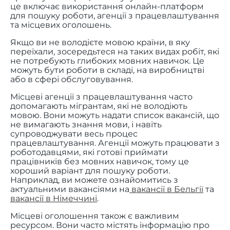
це включає використання онлайн-платформ
для пошуку роботи, агенції з працевлаштування
та місцевих оголошень.
Якщо ви не володієте мовою країни, в яку
переїхали, зосередьтеся на таких видах робіт, які
не потребують глибоких мовних навичок. Це
можуть бути роботи в складі, на виробництві
або в сфері обслуговування.
Місцеві агенції з працевлаштування часто
допомагають мігрантам, які не володіють
мовою. Вони можуть надати список вакансій, що
не вимагають знання мови, і навіть
супроводжувати весь процес
працевлаштування. Агенції можуть працювати з
роботодавцями, які готові приймати
працівників без мовних навичок, тому це
хороший варіант для пошуку роботи.
Наприклад, ви можете ознайомитись з
актуальними вакансіями на
вакансії в Бельгії
та
вакансії в Німеччині
.
Місцеві оголошення також є важливим
ресурсом. Вони часто містять інформацію про