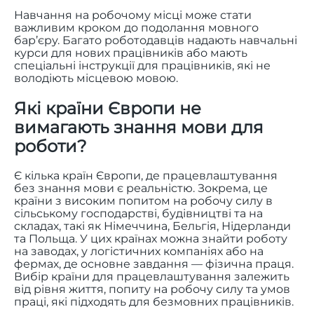
Навчання на робочому місці може стати
важливим кроком до подолання мовного
бар’єру. Багато роботодавців надають навчальні
курси для нових працівників або мають
спеціальні інструкції для працівників, які не
володіють місцевою мовою.
Які країни Європи не
вимагають знання мови для
роботи?
Є кілька країн Європи, де працевлаштування
без знання мови є реальністю. Зокрема, це
країни з високим попитом на робочу силу в
сільському господарстві, будівництві та на
складах, такі як Німеччина, Бельгія, Нідерланди
та Польща. У цих країнах можна знайти роботу
на заводах, у логістичних компаніях або на
фермах, де основне завдання — фізична праця.
Вибір країни для працевлаштування залежить
від рівня життя, попиту на робочу силу та умов
праці, які підходять для безмовних працівників.