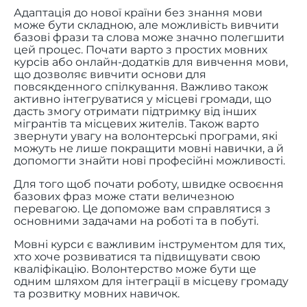
Адаптація до нової країни без знання мови
може бути складною, але можливість вивчити
базові фрази та слова може значно полегшити
цей процес. Почати варто з простих мовних
курсів або онлайн-додатків для вивчення мови,
що дозволяє вивчити основи для
повсякденного спілкування. Важливо також
активно інтегруватися у місцеві громади, що
дасть змогу отримати підтримку від інших
мігрантів та місцевих жителів. Також варто
звернути увагу на волонтерські програми, які
можуть не лише покращити мовні навички, а й
допомогти знайти нові професійні можливості.
Для того щоб почати роботу, швидке освоєння
базових фраз може стати величезною
перевагою. Це допоможе вам справлятися з
основними задачами на роботі та в побуті.
Мовні курси є важливим інструментом для тих,
хто хоче розвиватися та підвищувати свою
кваліфікацію. Волонтерство може бути ще
одним шляхом для інтеграції в місцеву громаду
та розвитку мовних навичок.