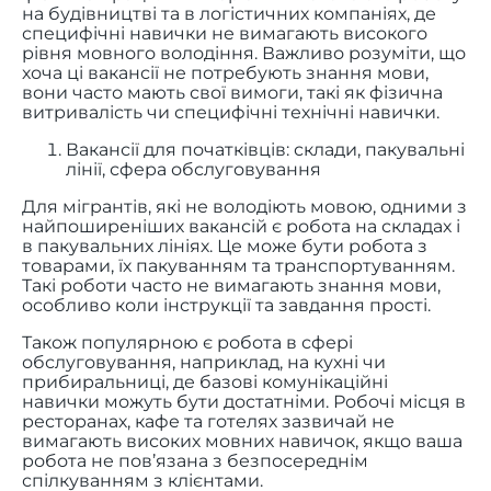
на будівництві та в логістичних компаніях, де
специфічні навички не вимагають високого
рівня мовного володіння. Важливо розуміти, що
хоча ці вакансії не потребують знання мови,
вони часто мають свої вимоги, такі як фізична
витривалість чи специфічні технічні навички.
Вакансії для початківців: склади, пакувальні
лінії, сфера обслуговування
Для мігрантів, які не володіють мовою, одними з
найпоширеніших вакансій є робота на складах і
в пакувальних лініях. Це може бути робота з
товарами, їх пакуванням та транспортуванням.
Такі роботи часто не вимагають знання мови,
особливо коли інструкції та завдання прості.
Також популярною є робота в сфері
обслуговування, наприклад, на кухні чи
прибиральниці, де базові комунікаційні
навички можуть бути достатніми. Робочі місця в
ресторанах, кафе та готелях зазвичай не
вимагають високих мовних навичок, якщо ваша
робота не пов’язана з безпосереднім
спілкуванням з клієнтами.