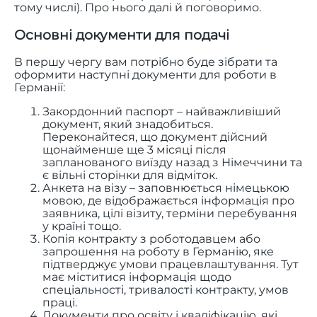
тому числі). Про нього далі й поговоримо.
Основні документи для подачі
В першу чергу вам потрібно буде зібрати та
оформити наступні документи для роботи в
Германії:
Закордонний паспорт – найважливіший
документ, який знадобиться.
Переконайтеся, що документ дійсний
щонайменше ще 3 місяці після
запланованого виїзду назад з Німеччини та
є вільні сторінки для відміток.
Анкета на візу – заповнюється німецькою
мовою, де відображається інформація про
заявника, цілі візиту, терміни перебування
у країні тощо.
Копія контракту з роботодавцем або
запрошення на роботу в Германію, яке
підтверджує умови працевлаштування. Тут
має міститися інформація щодо
спеціальності, тривалості контракту, умов
праці.
Документи про освіту і кваліфікацію, які