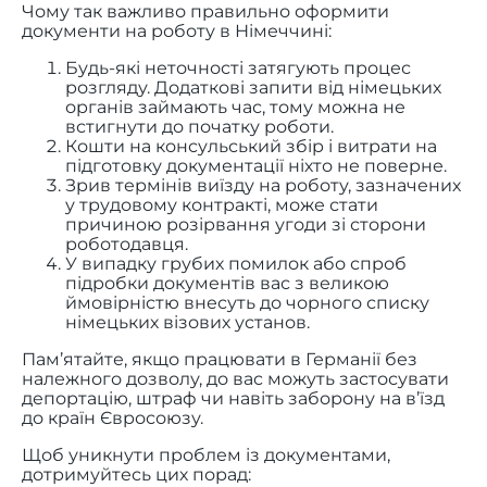
Чому так важливо правильно оформити
документи на роботу в Німеччині:
Будь-які неточності затягують процес
розгляду. Додаткові запити від німецьких
органів займають час, тому можна не
встигнути до початку роботи.
Кошти на консульський збір і витрати на
підготовку документації ніхто не поверне.
Зрив термінів виїзду на роботу, зазначених
у трудовому контракті, може стати
причиною розірвання угоди зі сторони
роботодавця.
У випадку грубих помилок або спроб
підробки документів вас з великою
ймовірністю внесуть до чорного списку
німецьких візових установ.
Пам’ятайте, якщо працювати в Германії без
належного дозволу, до вас можуть застосувати
депортацію, штраф чи навіть заборону на в’їзд
до країн Євросоюзу.
Щоб уникнути проблем із документами,
дотримуйтесь цих порад: