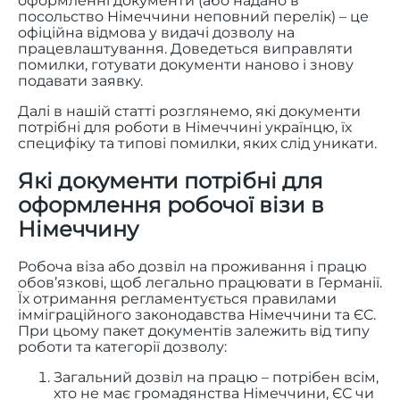
оформленні документи (або надано в
посольство Німеччини неповний перелік) – це
офіційна відмова у видачі дозволу на
працевлаштування. Доведеться виправляти
помилки, готувати документи наново і знову
подавати заявку.
Далі в нашій статті розглянемо, які документи
потрібні для роботи в Німеччині українцю, їх
специфіку та типові помилки, яких слід уникати.
Які документи потрібні для
оформлення робочої візи в
Німеччину
Робоча віза або дозвіл на проживання і працю
обов’язкові, щоб легально працювати в Германії.
Їх отримання регламентується правилами
імміграційного законодавства Німеччини та ЄС.
При цьому пакет документів залежить від типу
роботи та категорії дозволу:
Загальний дозвіл на працю – потрібен всім,
хто не має громадянства Німеччини, ЄС чи