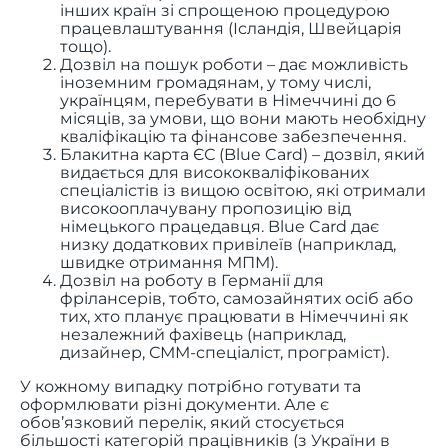
інших країн зі спрощеною процедурою
працевлаштування (Ісландія, Швейцарія
тощо).
Дозвіл на пошук роботи – дає можливість
іноземним громадянам, у тому числі,
українцям, перебувати в Німеччині до 6
місяців, за умови, що вони мають необхідну
кваліфікацію та фінансове забезпечення.
Блакитна карта ЄС (Blue Card) – дозвіл, який
видається для висококваліфікованих
спеціалістів із вищою освітою, які отримали
високооплачувану пропозицію від
німецького працедавця. Blue Card дає
низку додаткових привілеїв (наприклад,
швидке отримання МПМ).
Дозвіл на роботу в Германії для
фрілансерів, тобто, самозайнятих осіб або
тих, хто планує працювати в Німеччині як
незалежний фахівець (наприклад,
дизайнер, СММ-спеціаліст, програміст).
У кожному випадку потрібно готувати та
оформлювати різні документи. Але є
обов’язковий перелік, який стосується
більшості категорій працівників (з України в